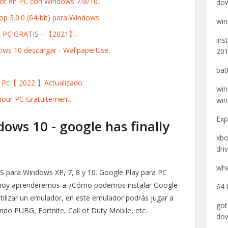
oot en PC con Windows 7/8/10.
dow
p 3.0.0 (64-bit) para Windows.
win
PC GRATIS - 【2021】.
ins
ows 10 descargar - WallpaperUse.
20
bat
 Pc【 2022 】Actualizado.
win
pour PC Gratuitement.
win
Exp
ows 10 - google has finally
xbo
dri
whe
 para Windows XP, 7, 8 y 10. Google Play para PC
hoy aprenderemos a ¿Cómo podemos instalar Google
64 
tilizar un emulador, en este emulador podrás jugar a
got
ndo PUBG, Fortnite, Call of Duty Mobile, etc.
do