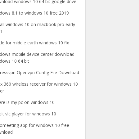
nload windows 10 64 bit google drive
dows 8.1 to windows 10 free 2019
tall windows 10 on macbook pro early
11
tle for middle earth windows 10 fix
dows mobile device center download
dows 10 64 bit
ressvpn Openvpn Config File Download
x 360 wireless receiver for windows 10
ver
re is my pc on windows 10
bit vlc player for windows 10
omeeting app for windows 10 free
wnload