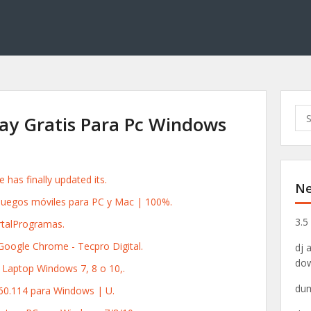
S
ay Gratis Para Pc Windows
e
a
r
c
has finally updated its.
Ne
h
 juegos móviles para PC y Mac | 100%.
f
o
3.5
rtalProgramas.
r
Google Chrome - Tecpro Digital.
dj 
:
do
 Laptop Windows 7, 8 o 10,.
dum
60.114 para Windows | U.